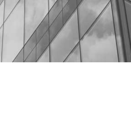
Topdata, Lda
Criada em Junho de 2004, a Topdata,
empresa de implementação de sistemas de
informação, possui algumas parcerias
estratégicas, designadamente com a PHC,
para o software de Gestão. É actualmente um
dos principais parceiros PHC no Distrito de
Leiria.